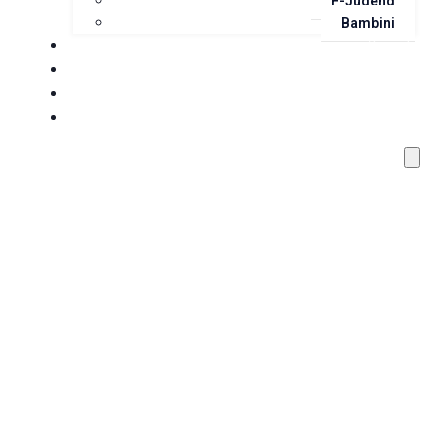
F-Jugend
Bambini
Veranstaltungen/Events
Sponsoren & Partner
Team Shop
Allgm. Ansprechpartner
Weihnachtsmarkt